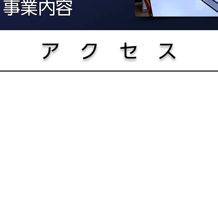
事業内容
ア ク セ ス