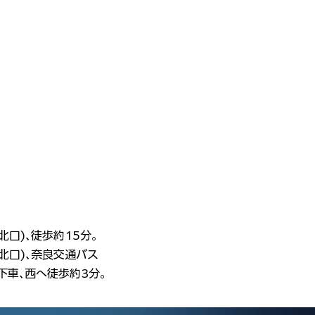
口)､徒歩約15分。
北口)､奈良交通バス
下車､西へ徒歩約3分。