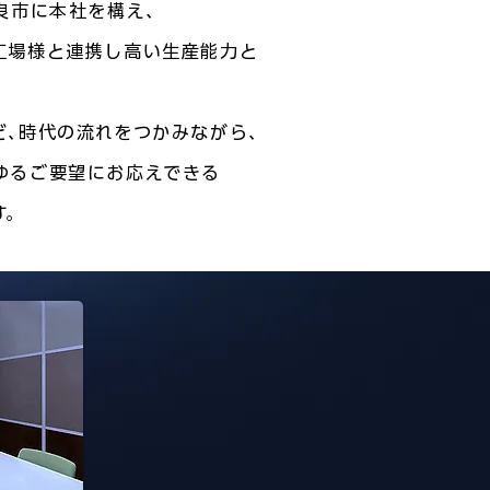
良市に本社を構え､
工場様と連携し高い
生産能力と
ど､時代の流れを
つかみながら､
ゆる
ご要望に
お応えできる
す。