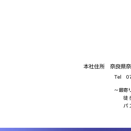
本社住所 奈良県奈
Tel 0
～最寄
徒 歩
バ ス
北2